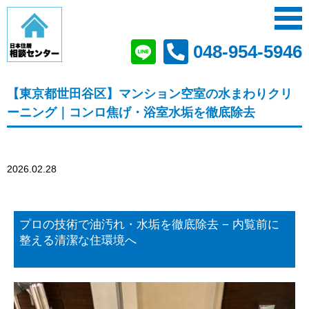
048-954-5946
【東京都世田谷区】マンション空室の水まわりクリ
ーニング｜コンロ焦げ・浴室水垢を徹底除去
2026.02.28
プロの技術で油汚れ・水垢を徹底除去 − 内覧前に
整える清潔な住環境へ