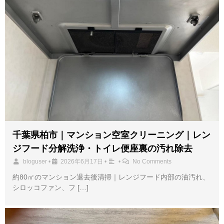
千葉県柏市｜マンション空室クリーニング｜レン
ジフード分解洗浄・トイレ便座裏の汚れ除去
bloguser
•
2026年6月17日
•
•
No Comments
約80㎡のマンション退去後清掃｜レンジフード内部の油汚れ、
シロッコファン、フ […]