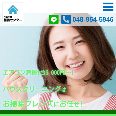
048-954-5946
エアコン清掃1台6,000円〜!
ハウスクリーニング
は
お掃除フレンズ
お任
!
に
せ