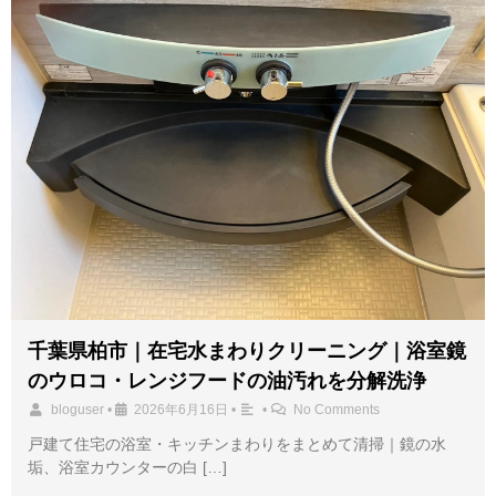
千葉県柏市｜在宅水まわりクリーニング｜浴室鏡
のウロコ・レンジフードの油汚れを分解洗浄
bloguser
•
2026年6月16日
•
•
No Comments
戸建て住宅の浴室・キッチンまわりをまとめて清掃｜鏡の水
垢、浴室カウンターの白 […]