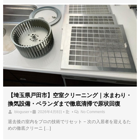
【埼玉県戸田市】空室クリーニング｜水まわり・
換気設備・ベランダまで徹底清掃で原状回復
bloguser
•
2026年4月8日
•
•
No Comments
退去後の室内をプロの技術でリセット − 次の入居者を迎えるた
めの徹底クリーニ […]