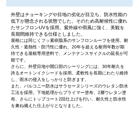
外壁はチョーキングや目地の劣化が目立ち、防水性能の
低下が懸念される状態でした。そのため高耐候性に優れ
たサンフロンUVを採用。紫外線や雨風に強く、美観を
長期間維持できる仕様としました。
屋根には同じくフッ素樹脂系のサンフロンルーフを使用。耐
久性・遮熱性・防汚性に優れ、20年を超える耐用年数が期
待できる屋根専用塗料で、メンテナンスサイクルの延長が可
能です。
さらに、外壁目地や開口部のシーリングには、30年耐久を
誇るオートンイクシードを採用。柔軟性を長期にわたり維持
し、雨水の侵入をしっかりと防ぎます。
また、バルコニー防水はサラセーヌシリーズのウレタン防水
工法を採用。下地処理からプライマー塗布、2層ウレタン塗
布、さらにトップコート2回仕上げを行い、耐久性と防水性
を兼ね備えた仕上がりとなりました。