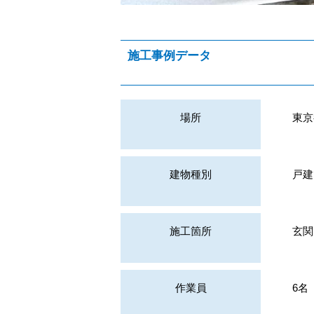
施工事例データ
場所
東京
建物種別
戸建
施工箇所
玄関
作業員
6名