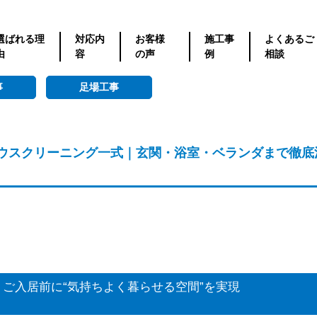
選ばれる理
対応内
お客様
施工事
よくあるご
由
容
の声
例
相談
事
足場工事
ウスクリーニング一式｜玄関・浴室・ベランダまで徹底
ご入居前に“気持ちよく暮らせる空間”を実現