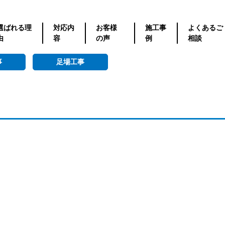
選ばれる理
対応内
お客様
施工事
よくあるご
由
容
の声
例
相談
事
足場工事