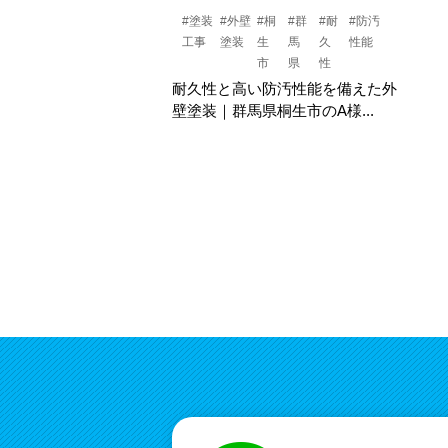
#塗装
#外壁
#桐
#群
#耐
#防汚
工事
塗装
生
馬
久
性能
市
県
性
耐久性と高い防汚性能を備えた外
壁塗装｜群馬県桐生市のA様...