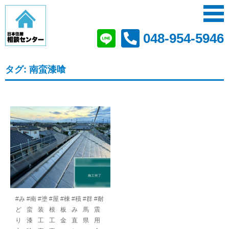
048-954-5946
タグ:
南蛮漆喰
#み
#南
#塗
#屋
#棟
#積
#群
#耐
ど
蛮
装
根
板
み
馬
震
り
漆
工
工
金
直
県
用