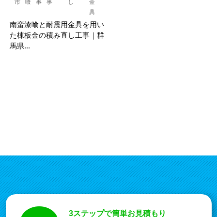
市
喰
事
事
し
金
具
南蛮漆喰と耐震用金具を用い
た棟板金の積み直し工事｜群
馬県...
3ステップで簡単お見積もり