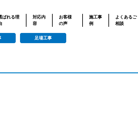
選ばれる理
対応内
お客様
施工事
よくあるご
由
容
の声
例
相談
事
足場工事