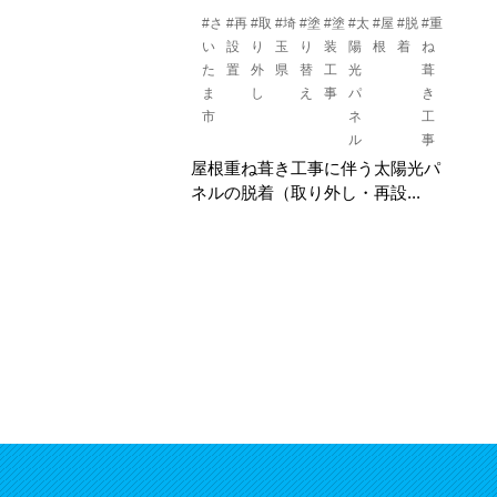
#さ
#再
#取
#埼
#塗
#塗
#太
#屋
#脱
#重
い
設
り
玉
り
装
陽
根
着
ね
た
置
外
県
替
工
光
葺
ま
し
え
事
パ
き
市
ネ
工
ル
事
屋根重ね葺き工事に伴う太陽光パ
ネルの脱着（取り外し・再設...