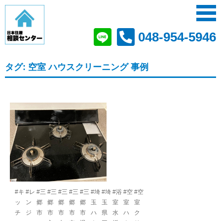
048-954-5946
タグ:
空室 ハウスクリーニング 事例
#キ
#レ
#三
#三
#三
#三
#三
#埼
#埼
#浴
#空
#空
ッ
ン
郷
郷
郷
郷
郷
玉
玉
室
室
室
チ
ジ
市
市
市
市
市
ハ
県
水
ハ
ク