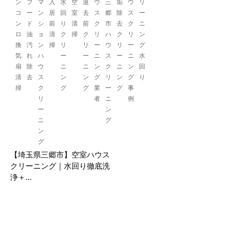
ン
フ
マ
入
水
空
退
ウ
三
垢
ウ
リ
コ
ー
ン
居
回
室
去
ス
郷
除
ス
ー
ン
ド
シ
前
り
清
前
ク
市
去
ク
ニ
ロ
油
ョ
清
ク
掃
ク
リ
ハ
ク
リ
ン
換
汚
ン
掃
リ
リ
ー
ウ
リ
ー
グ
気
れ
ハ
ー
ー
ニ
ス
ー
ニ
水
扇
除
ウ
ニ
ニ
ン
ク
ニ
ン
回
清
去
ス
ン
ン
グ
リ
ン
グ
り
掃
ク
グ
グ
業
ー
グ
事
リ
者
ニ
例
ー
ン
ニ
グ
ン
グ
【埼玉県三郷市】空室ハウス
クリーニング｜水回り徹底洗
浄＋...