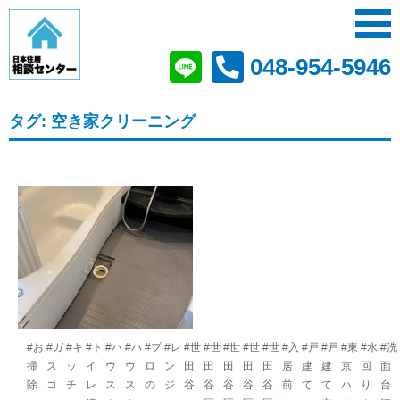
048-954-5946
タグ:
空き家クリーニング
#お
#ガ
#キ
#ト
#ハ
#ハ
#プ
#レ
#世
#世
#世
#世
#世
#入
#戸
#戸
#東
#水
#洗
掃
ス
ッ
イ
ウ
ウ
ロ
ン
田
田
田
田
田
居
建
建
京
回
面
除
コ
チ
レ
ス
ス
の
ジ
谷
谷
谷
谷
谷
前
て
て
ハ
り
台