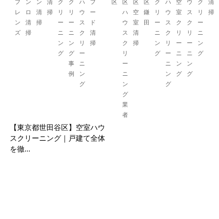
フ
ン
ン
清
ク
ク
ハ
フ
区
区
区
区
ク
ハ
空
ウ
ク
清
レ
ロ
清
掃
リ
リ
ウ
ー
ハ
空
鎌
リ
ウ
室
ス
リ
掃
ン
清
掃
ー
ー
ス
ド
ウ
室
田
ー
ス
ク
ク
ー
ズ
掃
ニ
ニ
ク
清
ス
清
ニ
ク
リ
リ
ニ
ン
ン
リ
掃
ク
掃
ン
リ
ー
ー
ン
グ
グ
ー
リ
グ
ー
ニ
ニ
グ
事
ニ
ー
ニ
ン
ン
例
ン
ニ
ン
グ
グ
グ
ン
グ
グ
業
者
【東京都世田谷区】空室ハウ
スクリーニング｜戸建て全体
を徹...