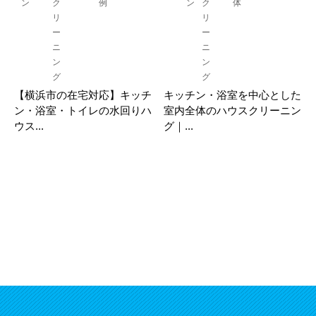
ン
ク
例
ン
ク
体
リ
リ
ー
ー
ニ
ニ
ン
ン
グ
グ
【横浜市の在宅対応】キッチ
キッチン・浴室を中心とした
ン・浴室・トイレの水回りハ
室内全体のハウスクリーニン
ウス...
グ｜...