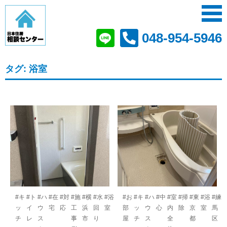
048-954-5946
タグ:
浴室
#キ
#ト
#ハ
#在
#対
#施
#横
#水
#浴
#お
#キ
#ハ
#中
#室
#掃
#東
#浴
#練
ッ
イ
ウ
宅
応
工
浜
回
室
部
ッ
ウ
心
内
除
京
室
馬
チ
レ
ス
事
市
り
屋
チ
ス
全
都
区