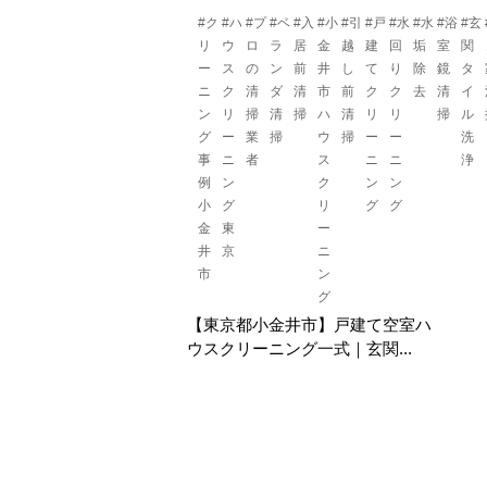
#ク
#ハ
#プ
#ベ
#入
#小
#引
#戸
#水
#水
#浴
#玄
リ
ウ
ロ
ラ
居
金
越
建
回
垢
室
関
ー
ス
の
ン
前
井
し
て
り
除
鏡
タ
ニ
ク
清
ダ
清
市
前
ク
ク
去
清
イ
ン
リ
掃
清
掃
ハ
清
リ
リ
掃
ル
グ
ー
業
掃
ウ
掃
ー
ー
洗
事
ニ
者
ス
ニ
ニ
浄
例
ン
ク
ン
ン
小
グ
リ
グ
グ
金
東
ー
井
京
ニ
市
ン
グ
【東京都小金井市】戸建て空室ハ
ウスクリーニング一式｜玄関...