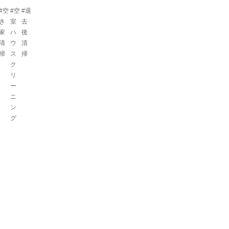
#空
#空
#退
き
室
去
家
ハ
後
清
ウ
清
掃
ス
掃
ク
リ
ー
ニ
ン
グ