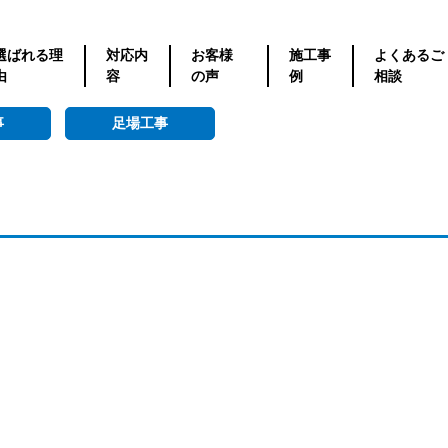
選ばれる理
対応内
お客様
施工事
よくあるご
由
容
の声
例
相談
事
足場工事