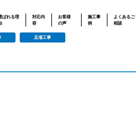
選ばれる理
対応内
お客様
施工事
よくあるご
由
容
の声
例
相談
事
足場工事