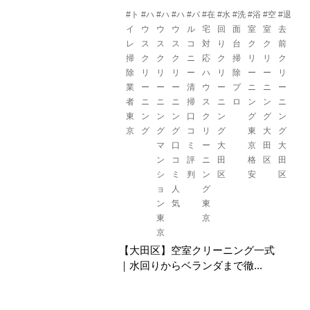
#ト
#ハ
#ハ
#ハ
#バ
#在
#水
#洗
#浴
#空
#退
イ
ウ
ウ
ウ
ル
宅
回
面
室
室
去
レ
ス
ス
ス
コ
対
り
台
ク
ク
前
掃
ク
ク
ク
ニ
応
ク
掃
リ
リ
ク
除
リ
リ
リ
ー
ハ
リ
除
ー
ー
リ
業
ー
ー
ー
清
ウ
ー
プ
ニ
ニ
ー
者
ニ
ニ
ニ
掃
ス
ニ
ロ
ン
ン
ニ
東
ン
ン
ン
口
ク
ン
グ
グ
ン
京
グ
グ
グ
コ
リ
グ
東
大
グ
マ
口
ミ
ー
大
京
田
大
ン
コ
評
ニ
田
格
区
田
シ
ミ
判
ン
区
安
区
ョ
人
グ
ン
気
東
東
京
京
【大田区】空室クリーニング一式
｜水回りからベランダまで徹...