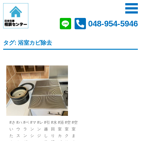
048-954-5946
タグ:
浴室カビ除去
#さ
#ハ
#ベ
#マ
#レ
#引
#水
#浴
#空
#空
い
ウ
ラ
ン
ン
越
回
室
室
室
た
ス
ン
シ
ジ
し
り
カ
ク
ま