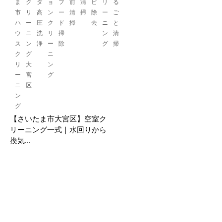
ま
ク
ダ
ョ
フ
前
清
ビ
リ
る
市
リ
高
ン
ー
清
掃
除
ー
ご
ハ
ー
圧
ク
ド
掃
去
ニ
と
ウ
ニ
洗
リ
掃
ン
清
ス
ン
浄
ー
除
グ
掃
ク
グ
ニ
リ
大
ン
ー
宮
グ
ニ
区
ン
グ
【さいたま市大宮区】空室ク
リーニング一式｜水回りから
換気...