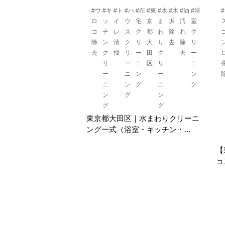
#ウ
#キ
#ト
#ハ
#在
#東
#水
#水
#油
#浴
ロ
ッ
イ
ウ
宅
京
ま
垢
汚
室
コ
チ
レ
ス
ク
都
わ
除
れ
ク
除
ン
清
ク
リ
大
り
去
除
リ
去
ク
掃
リ
ー
田
ク
去
ー
リ
ー
ニ
区
リ
ニ
ー
ニ
ン
ー
ン
ニ
ン
グ
ニ
グ
ン
グ
ン
グ
グ
東京都大田区｜水まわりクリーニ
ング一式（浴室・キッチン・...
【
ョ