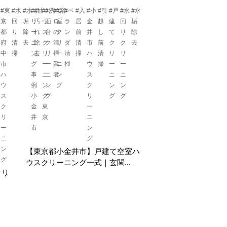
#東
#水
#水
#ク
#油
#ハ
#洗
#プ
#浴
#ベ
#入
#小
#引
#戸
#水
#水
#浴
#玄
#空
#空
#退
京
回
垢
リ
汚
ウ
面
ロ
室
ラ
居
金
越
建
回
垢
室
関
き
室
去
都
り
除
ー
れ
ス
台
の
ク
ン
前
井
し
て
り
除
鏡
タ
家
ハ
後
府
清
去
ニ
除
ク
ク
清
リ
ダ
清
市
前
ク
ク
去
清
イ
清
ウ
清
中
掃
ン
去
リ
リ
掃
ー
清
掃
ハ
清
リ
リ
掃
ル
掃
ス
掃
市
グ
ー
ー
業
ニ
掃
ウ
掃
ー
ー
洗
ク
ハ
事
ニ
ニ
者
ン
ス
ニ
ニ
浄
リ
ウ
例
ン
ン
グ
ク
ン
ン
ー
ス
小
グ
グ
リ
グ
グ
ニ
ク
金
東
ー
ン
リ
井
京
ニ
グ
ー
市
ン
ニ
グ
ン
【東京都小金井市】戸建て空室ハ
グ
ウスクリーニング一式｜玄関...
クリ