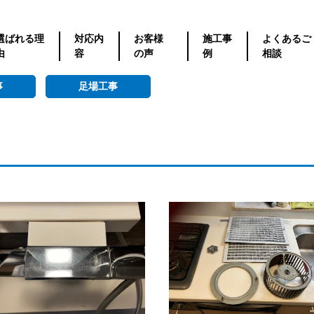
選ばれる理
対応内
お客様
施工事
よくあるご
由
容
の声
例
相談
事
足場工事