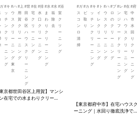
#ガ
#キ
#ハ
#上
#世
#在
#排
#水
#水
#浴
#ガ
#カ
#キ
#ト
#ハ
#プ
#レ
#在
#府
ス
ッ
ウ
用
田
宅
水
ま
垢
室
ス
ビ
ッ
イ
ウ
ロ
ン
宅
中
コ
チ
ス
賀
谷
ク
口
わ
除
ク
コ
取
チ
レ
ス
の
ジ
ハ
市
ン
ン
ク
ク
区
リ
ク
り
去
リ
ン
り
ン
ク
ク
ク
フ
ウ
水
ロ
ク
リ
リ
ハ
ー
リ
ク
ー
ロ
ク
リ
リ
リ
ー
ス
回
掃
リ
ー
ー
ウ
ニ
ー
リ
ニ
清
リ
ー
ー
ー
ド
ク
り
除
ー
ニ
ニ
ス
ン
ニ
ー
ン
掃
ー
ニ
ニ
ニ
ク
リ
ク
ニ
ン
ン
ク
グ
ン
ニ
グ
ニ
ン
ン
ン
リ
ー
リ
ン
グ
グ
リ
グ
ン
ン
グ
グ
グ
ー
ニ
ー
グ
東
ー
グ
グ
ニ
ン
ニ
京
ニ
ン
グ
ン
ン
グ
グ
グ
東京都世田谷区上用賀】マンシ
ン在宅での水まわりクリー...
【東京都府中市】在宅ハウス
ーニング｜水回り徹底洗浄で...