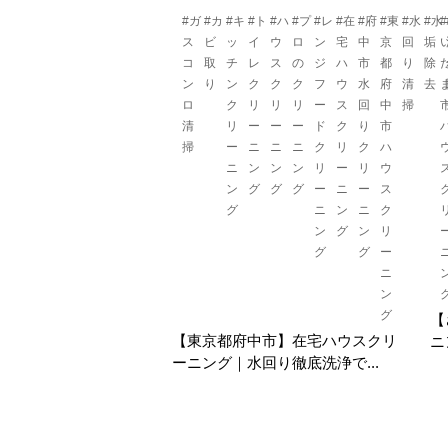
#ガ
#カ
#キ
#ト
#ハ
#プ
#レ
#在
#府
#東
#水
#水
ス
ビ
ッ
イ
ウ
ロ
ン
宅
中
京
回
垢
コ
取
チ
レ
ス
の
ジ
ハ
市
都
り
除
ン
り
ン
ク
ク
ク
フ
ウ
水
府
清
去
ロ
ク
リ
リ
リ
ー
ス
回
中
掃
清
リ
ー
ー
ー
ド
ク
り
市
掃
ー
ニ
ニ
ニ
ク
リ
ク
ハ
ニ
ン
ン
ン
リ
ー
リ
ウ
ン
グ
グ
グ
ー
ニ
ー
ス
グ
ニ
ン
ニ
ク
ン
グ
ン
リ
グ
グ
ー
ニ
ン
グ
【
【東京都府中市】在宅ハウスクリ
ニ
ーニング｜水回り徹底洗浄で...