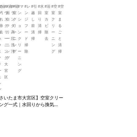
#さ
#油
#ハ
#洗
#ベ
#浴
#マ
#レ
#引
#水
#浴
#空
#空
い
汚
ウ
面
ラ
室
ン
ン
越
回
室
室
室
た
れ
ス
台
ン
ク
シ
ジ
し
り
カ
ク
ま
ま
除
ク
ク
ダ
リ
ョ
フ
前
清
ビ
リ
る
市
去
リ
リ
高
ー
ン
ー
清
掃
除
ー
ご
ハ
ー
ー
圧
ニ
ク
ド
掃
去
ニ
と
ウ
ニ
ニ
洗
ン
リ
掃
ン
清
ス
ン
ン
浄
グ
ー
除
グ
掃
ク
グ
グ
ニ
リ
大
ン
ー
宮
グ
ニ
区
ン
グ
さいたま市大宮区】空室クリー
ング一式｜水回りから換気...