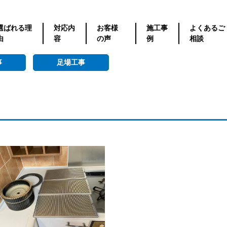
選ばれる理
対応内
お客様
施工事
よくあるご
由
容
の声
例
相談
事
足場工事