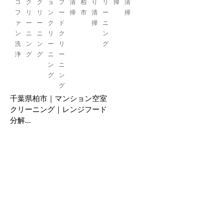
コ
ク
ク
ョ
フ
清
柏
り
リ
掃
清
フ
リ
リ
ン
ー
掃
市
清
ー
掃
ァ
ー
ー
ク
ド
掃
ニ
ン
ニ
ニ
リ
ク
ン
洗
ン
ン
ー
リ
グ
浄
グ
グ
ニ
ー
ン
ニ
グ
ン
グ
千葉県柏市｜マンション空室
クリーニング｜レンジフード
分解...