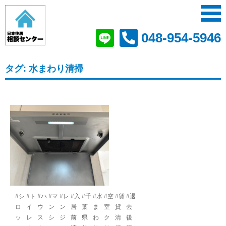
048-954-5946
タグ:
水まわり清掃
#シ
#ト
#ハ
#マ
#レ
#入
#千
#水
#空
#賃
#退
ロ
イ
ウ
ン
ン
居
葉
ま
室
貸
去
ッ
レ
ス
シ
ジ
前
県
わ
ク
清
後