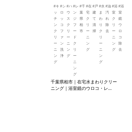
#キ
#シ
#ハ
#レ
#千
#在
#戸
#水
#油
#浴
#浴
ッ
ロ
ウ
ン
葉
宅
建
ま
汚
室
室
チ
ッ
ス
ジ
県
ク
て
わ
れ
ク
鏡
ン
コ
ク
フ
柏
リ
清
り
除
リ
ウ
ク
フ
リ
ー
市
ー
掃
ク
去
ー
ロ
リ
ァ
ー
ド
ニ
リ
ニ
コ
ー
ン
ニ
ク
ン
ー
ン
除
ニ
洗
ン
リ
グ
ニ
グ
去
ン
浄
グ
ー
ン
グ
ニ
グ
ン
グ
千葉県柏市｜在宅水まわりクリー
ニング｜浴室鏡のウロコ・レ...