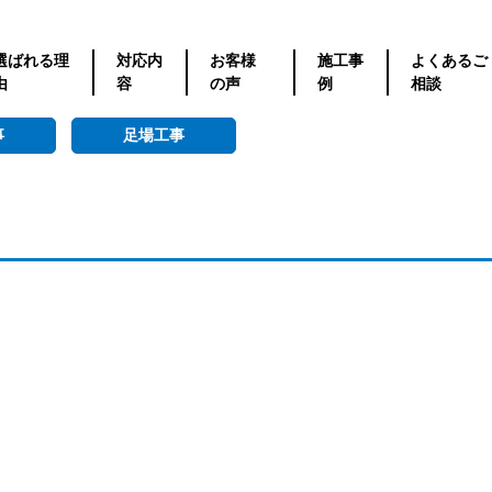
選ばれる理
対応内
お客様
施工事
よくあるご
由
容
の声
例
相談
事
足場工事