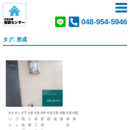
048-954-5946
タグ:
形成
#さ
#リ
#下
#塗
#塗
#外
#強
#形
#徹
#浦
#膜
い
フ
地
り
装
壁
固
成
底
和
厚
た
ォ
処
替
工
塗
区