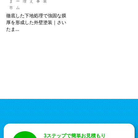
ま
ー
理
え
事
装
市
ム
徹底した下地処理で強固な膜
厚を形成した外壁塗装｜さい
たま...
3ステップで簡単お見積もり