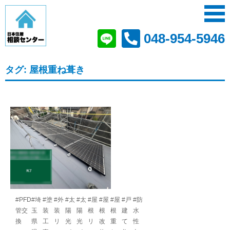
048-954-5946
タグ:
屋根重ね葺き
#PFD
#埼
#塗
#外
#太
#太
#屋
#屋
#屋
#戸
#防
管交
玉
装
装
陽
陽
根
根
根
建
水
換
県
工
リ
光
光
リ
改
重
て
性