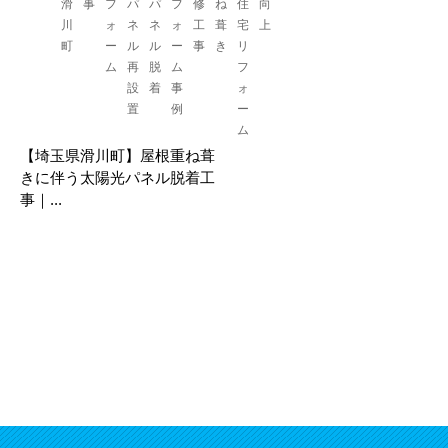
滑
事
フ
パ
パ
フ
修
ね
住
向
川
ォ
ネ
ネ
ォ
工
葺
宅
上
町
ー
ル
ル
ー
事
き
リ
ム
再
脱
ム
フ
設
着
事
ォ
置
例
ー
ム
【埼玉県滑川町】屋根重ね葺
きに伴う太陽光パネル脱着工
事｜...