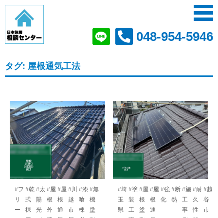
048-954-5946
タグ:
屋根通気工法
#フ
#乾
#太
#屋
#屋
#川
#漆
#無
#埼
#塗
#屋
#屋
#強
#断
#施
#耐
#越
リ
式
陽
根
根
越
喰
機
玉
装
根
根
化
熱
工
久
谷
ー
棟
光
外
通
市
棟
塗
県
工
塗
通
事
性
市