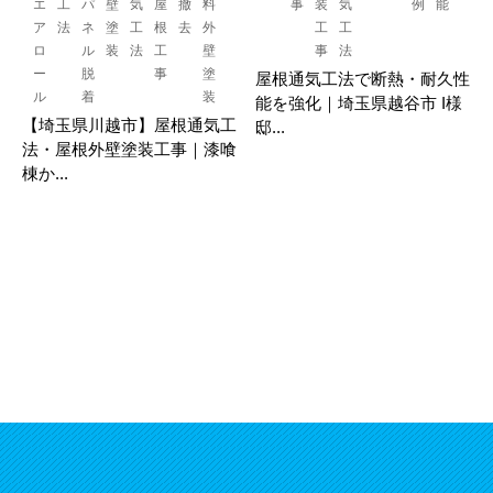
エ
工
パ
壁
気
屋
撤
料
事
装
気
例
能
ア
法
ネ
塗
工
根
去
外
工
工
ロ
ル
装
法
工
壁
事
法
ー
脱
事
塗
屋根通気工法で断熱・耐久性
ル
着
装
能を強化｜埼玉県越谷市 I様
【埼玉県川越市】屋根通気工
邸...
法・屋根外壁塗装工事｜漆喰
棟か...