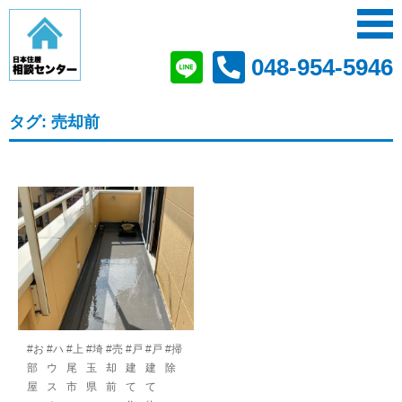
048-954-5946
タグ:
売却前
#お
#ハ
#上
#埼
#売
#戸
#戸
#掃
部
ウ
尾
玉
却
建
建
除
屋
ス
市
県
前
て
て