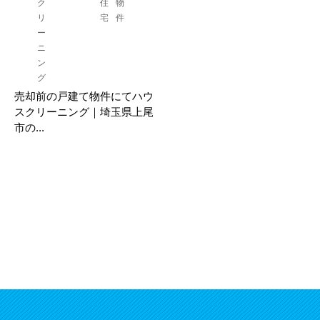
ク
住
物
リ
宅
件
ー
ニ
ン
グ
売却前の戸建て物件にてハウ
スクリーニング｜埼玉県上尾
市の...