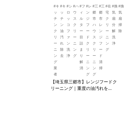
#キ
#キ
#シ
#ハ
#フ
#レ
#三
#三
#在
#換
#換
ッ
ッ
ロ
ウ
ィ
ン
郷
郷
宅
気
気
チ
チ
ッ
ス
ル
ジ
市
市
ク
扇
扇
ン
ン
コ
ク
タ
フ
ハ
レ
リ
分
掃
ク
油
フ
リ
ー
ー
ウ
ン
ー
解
除
リ
汚
ァ
ー
目
ド
ス
ジ
ニ
洗
ー
れ
ン
ニ
詰
ク
ク
フ
ン
浄
ニ
除
洗
ン
ま
リ
リ
ー
グ
ン
去
浄
グ
り
ー
ー
ド
グ
解
ニ
ニ
清
業
消
ン
ン
掃
者
グ
グ
【埼玉県三郷市】レンジフードク
リーニング｜重度の油汚れを...