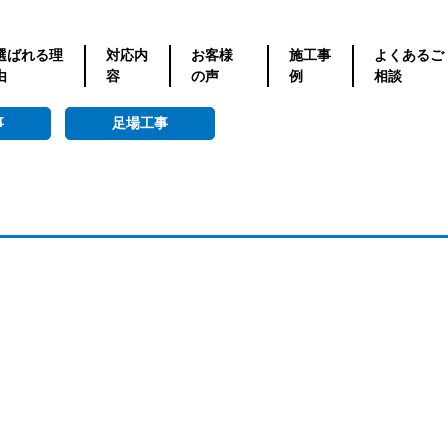
選ばれる理
対応内
お客様
施工事
よくあるご
由
容
の声
例
相談
事
足場工事