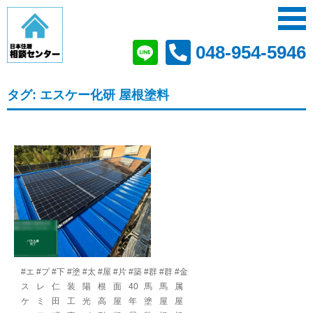
048-954-5946
タグ:
エスケー化研 屋根塗料
#エ
#プ
#下
#塗
#太
#屋
#片
#築
#群
#群
#金
ス
レ
仁
装
陽
根
面
40
馬
馬
属
ケ
ミ
田
工
光
高
屋
年
塗
屋
屋