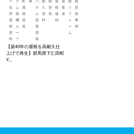
ー
ア
町
事
パ
耐
根
屋
装
根
根
化
ム
屋
ネ
久
塗
根
業
リ
塗
研
無
根
ル
塗
装
修
者
フ
装
屋
機
塗
脱
料
繕
ォ
事
根
ル
装
着
ー
例
塗
ー
塗
ム
料
フ
装
【築40年の屋根を高耐久仕
上げで再生】群馬県下仁田町
Y...